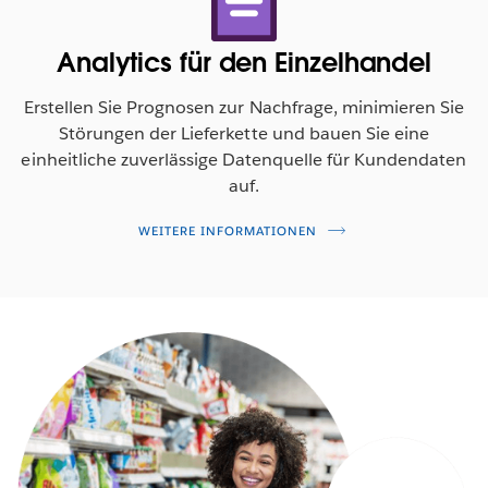
Unternehmen im Einzelhandel und in der
Konsumgüterbranche müssen verstärkt Daten nutzen,
Analytics für den Einzelhandel
wenn sie ihre Marktposition behaupten wollen.
Erkunden Sie einen zentralen Anwendungsfall der
Erstellen Sie Prognosen zur Nachfrage, minimieren Sie
Branche und erfahren Sie, wie sich mithilfe des
Störungen der Lieferkette und bauen Sie eine
Dashboards zur Optimierung der Lieferkette deren
einheitliche zuverlässige Datenquelle für Kundendaten
digitale Vernetzung besser nachvollziehen lässt und
auf.
eventuelle Störungen effektiver bewältigen lassen.
WEITERE INFORMATIONEN
DASHBOARD IN AKTION ANSEHEN