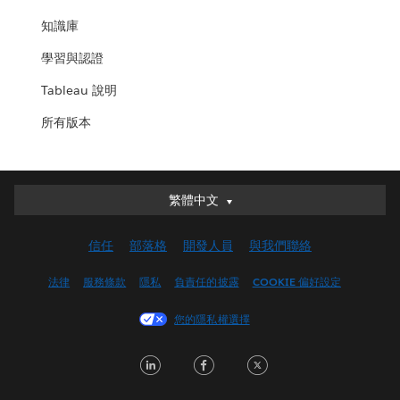
知識庫
學習與認證
Tableau 說明
所有版本
繁體中文
繁體中文
Deutsch
信任
部落格
開發人員
與我們聯絡
English (UK)
English (US)
法律
服務條款
隱私
負責任的披露
COOKIE 偏好設定
Español
您的隱私權選擇
Français (Canada)
Français (France)
LinkedIn
Facebook
Twitter
Italiano
日本語