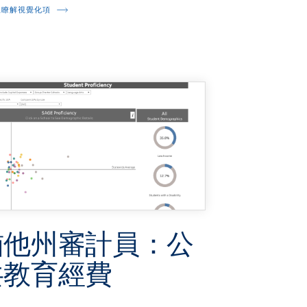
並瞭解視覺化項
猶他州審計員：公
共教育經費