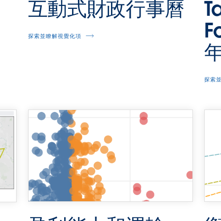
T
互動式財政行事曆
F
探索並瞭解視覺化項
探索