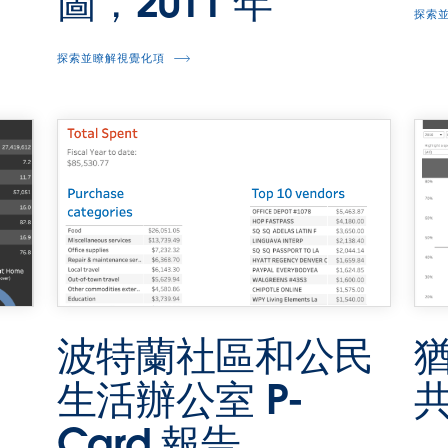
圖，2011 年
探索
探索並瞭解視覺化項
波特蘭社區和公民
生活辦公室 P-
Card 報告