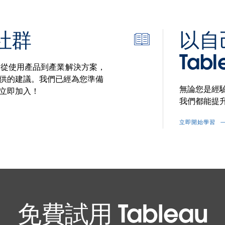
 社群
以自
深
Tabl
入
問題？從使用產品到產業解決方案，
的
供的建議。我們已經為您準備
無論您是經
統
立即加入！
我們都能提升您
計
資
立即開始學習
料
圖
示
免費試用 Tableau