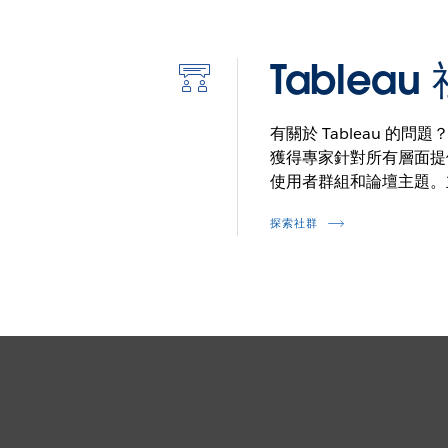
Tableau
深
入
有關於 Tableau 的
的
獲得專家針對所有層面提
統
使用者群組和論壇主題。
計
探索社群
資
料
圖
示