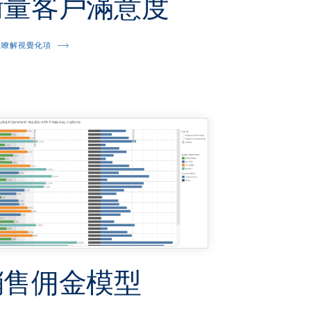
衡量客戶滿意度
並瞭解視覺化項
銷售佣金模型