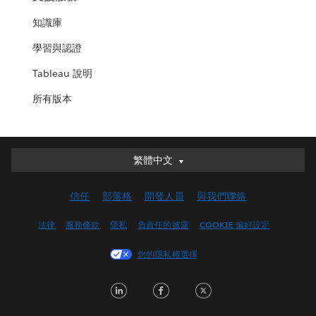
知識庫
學習與認證
Tableau 說明
所有版本
Deutsch
繁體中文
English (UK)
信任
部落格
開發人員
與我們聯絡
English (US)
Español
法律
服務條款
隱私
負責任的披露
COOKIE 偏好設定
Français (Canada)
您的隱私權選擇
Français (France)
Italiano
LinkedIn
Facebook
Twitter
日本語