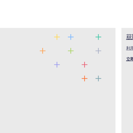
获取
利
立即