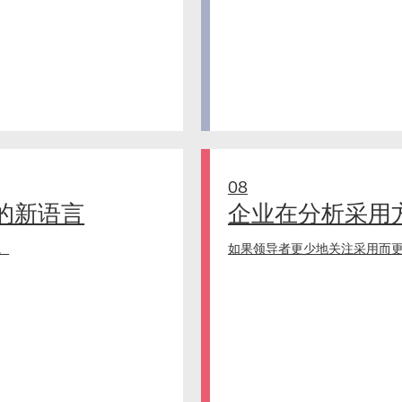
08
的新语言
企业在分析采用
。
如果领导者更少地关注采用而