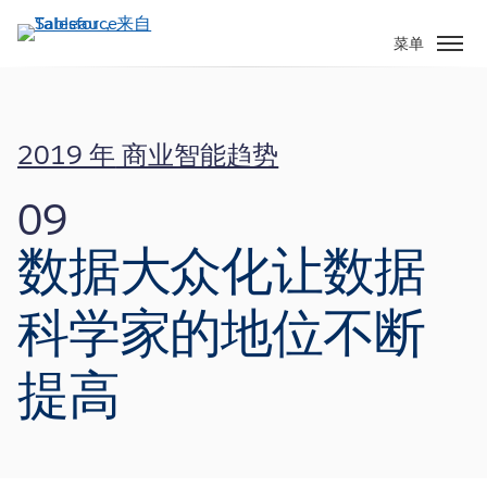
跳
转
菜单
到
主
要
内
2019 年
商业智能趋势
容
09
数据大众化让数据
科学家的地位不断
提高