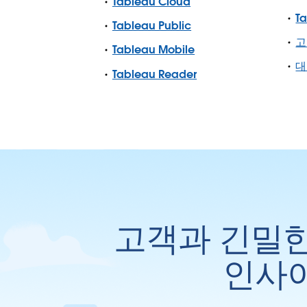
Tableau Cloud
T
Tableau Public
고
Tableau Mobile
대
Tableau Reader
고객과 긴밀한
인사이