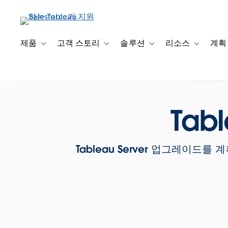
주
요
콘
텐
제품
고객 스토리
솔루션
리소스
계획
Toggle sub-navigation for 제품
Toggle sub-navigation for 고객 스토리
Toggle sub-navigation f
Toggle su
츠
로
건
너
뛰
Tab
기
Tableau Server 업그레이