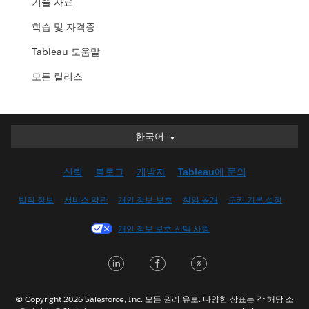
기술 자료
학습 및 자격증
Tableau 도움말
모든 릴리스
한국어
한국어
Deutsch
신뢰
블로그
개발자
Tableau에 문의
English (UK)
English (US)
법적 정보
서비스 약관
개인 정보 보호
책임 공개
쿠키 기본 설정
Español
개인 정보 보호 선택 사항
Français (Canada)
Français (France)
LinkedIn
Facebook
Twitter
Italiano
日本語
© Copyright 2026 Salesforce, Inc. 모든 권리 유보. 다양한 상표는 각 해당 소
Nederlands