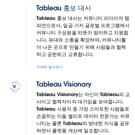
Tableau 홍보 대사
Tableau 홍보 대사는 커뮤니티 리더이자 챔
피언으로서, 일곱 가지 글로벌 프로그램에서
커뮤니티 구성원을 따뜻이 맞이하고 지원합
니다. 유대와 소통을 확장하며, 커뮤니티를
리더십은 커뮤니티를 개선하려는 헌신적 자
더 나은 곳으로 만들기 위해 사람들과 협력
세에서 비롯됩니다.
하고 공헌하고 교류합니다.
Tableau 홍보 대사와 Tableau Visionary는 커뮤니티의 리
자세히 알아보기
더로서 커뮤니티의 정수를 몸소 보여주는 사람들입니다. 이
들은 다른 사람들과 지식을 공유하고, 최고 수준의 비주얼
Tableau Visionary
리제이션을 만들고, 활발한 데이터 문화를 구축하고, 질문
Tableau Visionary는 자신이 Tableau의 교
에 답하며, 돈독한 유대 관계를 다지고, 분석의 미래를 규정
사이고 협력자이자 대가임을 보여줍니다.
합니다. 모든 종류의 상호 작용을 통해 커뮤니티를 더 나은,
Tableau 사용자 중 가장 스마트한 사람들로
더 포용적인 곳으로 만듭니다.
손꼽히는 이들 엘리트 데이터 전문가는 커뮤
니티는 물론 Tableau와 방대한 지식을 공유
명망 있는 챔피언이 되기 전부터, 모든 커뮤니티 리더들은
하면서 플랫폼 개선에 일조합니다.