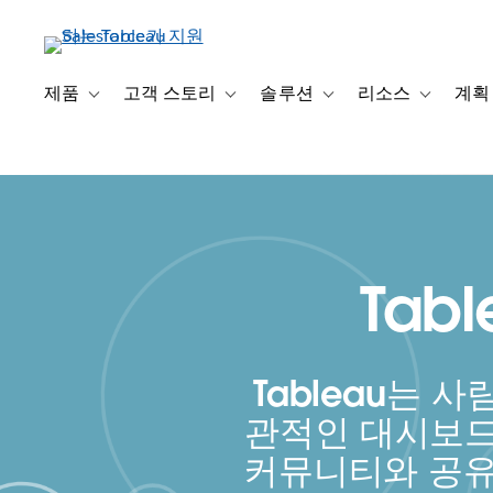
주
요
콘
텐
제품
고객 스토리
솔루션
리소스
계획
Toggle sub-navigation for 제품
Toggle sub-navigation for 고객 스토리
Toggle sub-navigation f
Toggle su
츠
로
건
너
뛰
기
Tab
Tableau는
관적인 대시보드
커뮤니티와 공유할