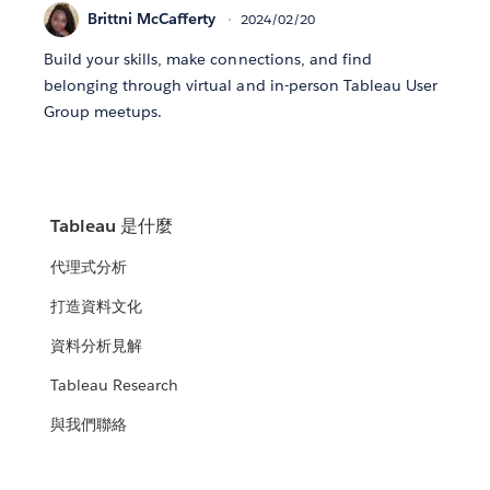
Brittni McCafferty
2024/02/20
Build your skills, make connections, and find
belonging through virtual and in-person Tableau User
Group meetups.
Tableau 是什麼
代理式分析
打造資料文化
資料分析見解
Tableau Research
與我們聯絡