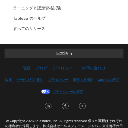
ラーニングと認定資格試験
Tableau のヘルプ
すべてのリリース
日本語
日本語
Deutsch
信頼
ブログ
デベロッパー
お問い合わせ
English (UK)
English (US)
法律
サービス利用規約
プライバシー
責任ある開示
Cookieの設定
Español
プライバシーの設定
Français (Canada)
Français (France)
LinkedIn
Facebook
Twitter
Italiano
한국어
© Copyright 2026 Salesforce, Inc. All rights reserved.個々の商標はそれぞれ
Nederlands
の権利者に帰属します。株式会社セールスフォース・ジャパン 東京都千代田