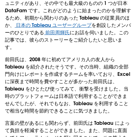
ュニティがあり、その中でも最大級のものの 1 つが日本
DataFam です。これがどのように始まったのかを理解す
るため、初期から関わりのあった Tableau の従業員のほ
か、
日本の Tableau ユーザーグループ
を創設したメンバ
ーのひとりである
前田周輝氏
にお話を伺いました。この
記事では、彼らのストーリーをご紹介したいと思いま
す。
前田氏は、2008 年に初めてアメリカ人の友人から
Tableau を紹介されたそうです。その当時、組織の全部
門向けにレポートを作成するチームを率いており、Excel
に深夜まで時間を費やすことが多かった前田氏は、
Tableau をひとたび使ってみて、衝撃を受けました。当
時のプラットフォームは日本語で利用することができま
せんでしたが、それでもなお、Tableau を利用すること
で相当な時間を節約できることに気づきました。
言葉の壁があるにも関わらず、前田氏は Tableau によっ
て負担を軽減することができました。また、問題に直面