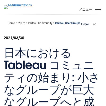
メ
イ
メニュー
ン
コ
Home
ブログ
Tableau Community
Tableau User Groups
Filter
ン
テ
ン
2021/03/30
ツ
日本における
に
移
動
Tableau コミュニ
ティの始まり: 小さ
なグループが巨大
なグループへと成