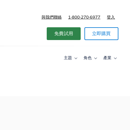
與我們聯絡
1-800-270-6977
登入
免費試用
立即購買
主題
角色
產業
Toggle
Toggle
Toggle
sub-
sub-
sub-
navigation
navigation
navigati
for
for
for
主
角
產
題
色
業