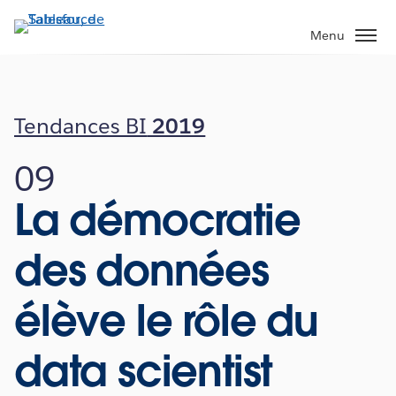
Aller
au
Menu
contenu
principal
Tendances BI
2019
09
La démocratie
des données
élève le rôle du
data scientist