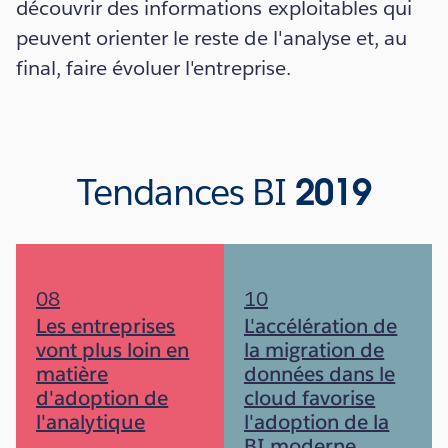
découvrir des informations exploitables qui
peuvent orienter le reste de l'analyse et, au
final, faire évoluer l'entreprise.
Tendances BI
2019
08
10
Les entreprises
L'accélération de
vont plus loin en
la migration de
matière
données dans le
d'adoption de
cloud favorise
l'analytique
l'adoption de la
BI moderne