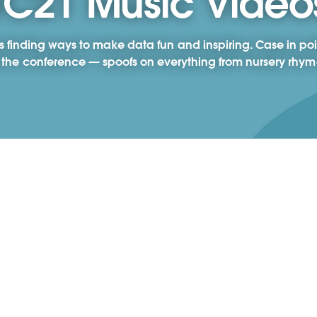
TC21 Music Video
 finding ways to make data fun and inspiring. Case in po
 the conference — spoofs on everything from nursery rhymes
All