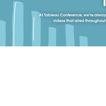
At Tableau Conference, we’re always
videos that aired throughout