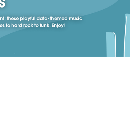
s
int: these playful data-themed music
 to hard rock to funk. Enjoy!
 Together