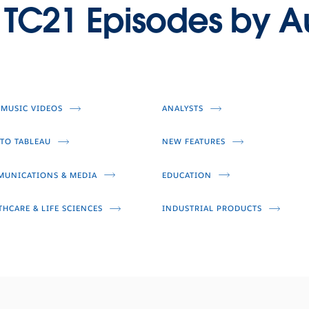
 TC21 Episodes by A
Video
Video
Video
Play
 MUSIC VIDEOS
ANALYSTS
Video
TO TABLEAU
NEW FEATURES
UNICATIONS & MEDIA
EDUCATION
THCARE & LIFE SCIENCES
INDUSTRIAL PRODUCTS