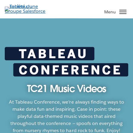
Aller
au
Menu
contenu
principal
TC21 Music Videos
At Tableau Conference, we’re always finding ways to
make data fun and inspiring. Case in point: these
playful data-themed music videos that aired
throughout the conference — spoofs on everything
from nursery rhymes to hard rock to funk. Enjoy!