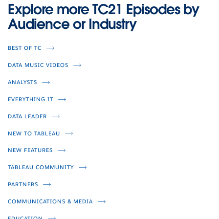
Twinkle Twinkle
Video
Video
Video
Explore more TC21 Episodes by
Play
Audience or Industry
Braindates
Video
Video
Video
BEST OF TC
DATA MUSIC VIDEOS
Slack
Video
ANALYSTS
EVERYTHING IT
DATA LEADER
NEW TO TABLEAU
Young McData
NEW FEATURES
TABLEAU COMMUNITY
RowsRowsRows
PARTNERS
COMMUNICATIONS & MEDIA
EDUCATION