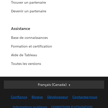
Trouver un partenaire
Devenir un partenaire
Assistance
Base de connaissances
Formation et certification
Aide de Tableau
Toutes les versions
Français (Canada)
Français (Canada)
Deutsch
Confiance
Blogue
Développeur
Contactez-nous
English (UK)
English (US)
Informations Juridiques
CONDITIONS D’UTILISATION