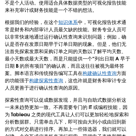
不是个人活动。使用适合具体数据类型的可视化报告技能
来补充审计或财务技能是一个不错的想法。
根据我们的经验，在这个
知识体系
中，可视化报告技术通
常是财务和内部审计人员最欠缺的技能。财务专业人员可
以非常快速地通过运行确认性查询来识别问题；例如，确
认是否存在发票日期早于订单日期的现象。但是，他们无
法首先探索发票和采购订单之间的天数以了解平均天数、
最小天数或最大天数，而是只能提供一个“列出日期 A 早于
日期 B 的所有项目”的确认表，而且这往往被视为最终答
案。脚本语言和传统报告编写工具在
构建确认性查询
方面
的功能强于
构建探索性查询
，这也许就是财务和审计专业
人员更善于进行确认性查询的原因。
探索性查询可以促成数据发现，并且与自助式数据分析这
一未来趋势更加一致。不再需要专门的 IT 或编程技能，因
为 Tableau 之类的现代工具让人们可以更加轻松地探索和
分析数据群。只需单击几下，即可按由大到小或由旧到新
的方式对交易进行排序。再加上一些筛选器，我们就可以