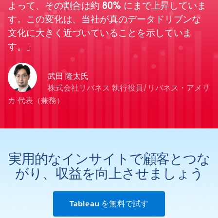
よって、その割合は約 80% にまで上昇していま
す。この変化は、当社が真のデータドリブンな
文化に大きく近づいていることを示していま
す。
武田 隆太氏
株式会社リバネス 執行役員/リバネス・アメリ
カ 代表（兼務）
実用的なインサイトで顧客とつな
がり、収益を向上させましょう
Tableau を無料で試す