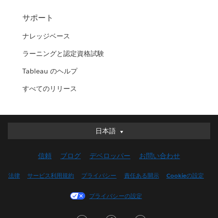
サポート
ナレッジベース
ラーニングと認定資格試験
Tableau のヘルプ
すべてのリリース
日本語
日本語
Deutsch
信頼
ブログ
デベロッパー
お問い合わせ
English (UK)
English (US)
法律
サービス利用規約
プライバシー
責任ある開示
Cookieの設定
Español
プライバシーの設定
Français (Canada)
Français (France)