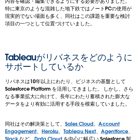
内容を確認・編集できるようにする必要がありました。
特に東京のような混雑した地下鉄ではノートPCの使用が
現実的でない場面も多く、同社はこの課題を重要な検討
項目の一つとして位置づけていました。
Tableauがリバネスをどのように
サポートしているか
リバネスは10年以上にわたり、ビジネスの基盤として
Salesforce Platform を活用してきました。 しかし、さら
なる事業拡大に向けて、長年にわたり蓄積された膨大な
データをより有効に活用する手段を模索していました。
同社はその解決策として、
Sales Cloud
、
Account
Engagement
、
Heroku
、
Tableau Next
、
Agentforce
、
Slack
など、
Data Cloud
を中心に幅広い Salesforce 製