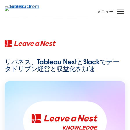
メ
イ
メニュー
ン
コ
ン
テ
ン
ツ
に
リバネス、Tableau NextとSlackでデー
移
タドリブン経営と収益化を加速
動