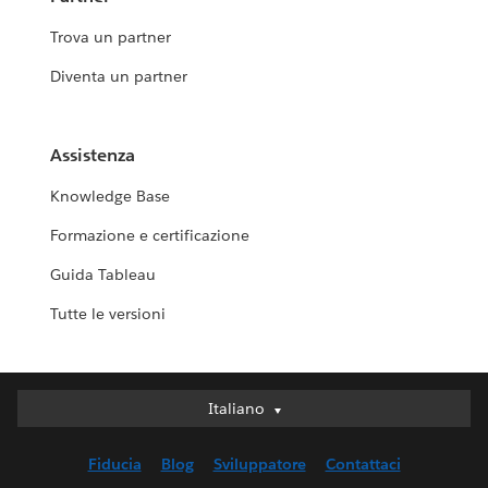
Trova un partner
Diventa un partner
Assistenza
Knowledge Base
Formazione e certificazione
Guida Tableau
Tutte le versioni
Italiano
Italiano
English (UK)
Fiducia
Blog
Sviluppatore
Contattaci
English (US)