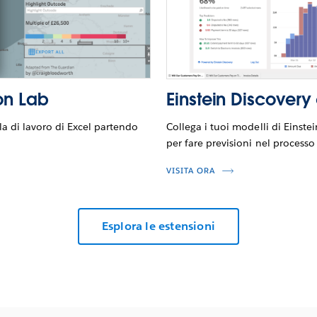
ion Lab
Einstein Discovery
la di lavoro di Excel partendo
Collega i tuoi modelli di Einste
per fare previsioni nel processo
VISITA ORA
Esplora le estensioni