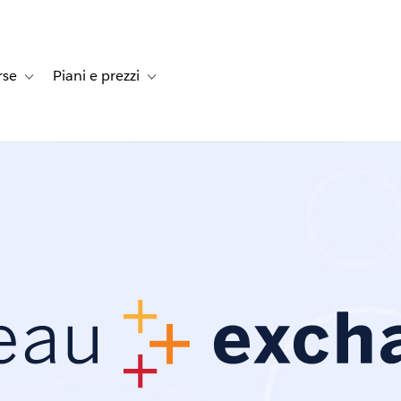
rse
Piani e prezzi
e dei clienti
-navigation for Soluzioni
Toggle sub-navigation for Risorse
Toggle sub-navigation for Piani e prezzi