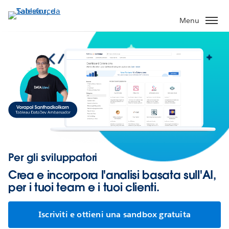
Passa
a
Menu
contenuto
principale
Per gli sviluppatori
Crea e incorpora l'analisi basata sull'AI,
per i tuoi team e i tuoi clienti.
Iscriviti e ottieni una sandbox gratuita