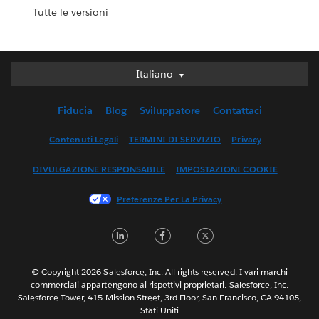
Tutte le versioni
Italiano
Italiano
Deutsch
Fiducia
Blog
Sviluppatore
Contattaci
English (UK)
English (US)
Contenuti Legali
TERMINI DI SERVIZIO
Privacy
Español
DIVULGAZIONE RESPONSABILE
IMPOSTAZIONI COOKIE
Français (Canada)
Français (France)
Preferenze Per La Privacy
日本語
LinkedIn
Facebook
Twitter
한국어
Nederlands
Português
© Copyright 2026 Salesforce, Inc. All rights reserved. I vari marchi
commerciali appartengono ai rispettivi proprietari. Salesforce, Inc.
Svenska
Salesforce Tower, 415 Mission Street, 3rd Floor, San Francisco, CA 94105,
Stati Uniti
ไทย