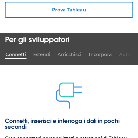
Prova Tableau
Per gli sviluppatori
Connetti
Estendi
Arricchisci
Incorpora
Automat
Connetti, inserisci e interroga i dati in pochi
secondi