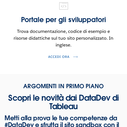
IN
UNA
Portale per gli sviluppatori
NUOVA
FINESTRA.
Trova documentazione, codice di esempio e
risorse didattiche sul tuo sito personalizzato. In
inglese.
SI
ACCEDI ORA
APRE
IN
UNA
NUOVA
ARGOMENTI IN PRIMO PIANO
FINESTRA.
Scopri le novità dai DataDev di
Tableau
Metti alla prova le tue competenze da
#DataDev e sfrutta il sito sandbox con il