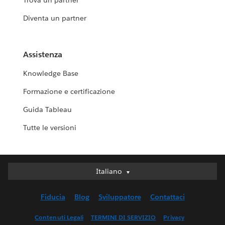
Trova un partner
Diventa un partner
Assistenza
Knowledge Base
Formazione e certificazione
Guida Tableau
Tutte le versioni
Italiano
Italiano
Deutsch
Fiducia
Blog
Sviluppatore
Contattaci
English (UK)
English (US)
Contenuti Legali
TERMINI DI SERVIZIO
Privacy