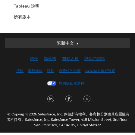
Tableau 說明
所有版本
繁體中文
繁體中文
Deutsch
信任
部落格
開發人員
與我們聯絡
English (UK)
English (US)
法律
服務條款
隱私
負責任的披露
COOKIE 偏好設定
Español
您的隱私權選擇
Français (Canada)
Français (France)
LinkedIn
Facebook
Twitter
Italiano
日本語
"© Copyright 2026 Salesforce, Inc. 保留所有權利。各商標分別由其所屬擁有
한국어
者所持有。Salesforce, Inc. Salesforce Tower, 415 Mission Street, 3rd Floor,
San Francisco, CA 94105, United States"
Nederlands