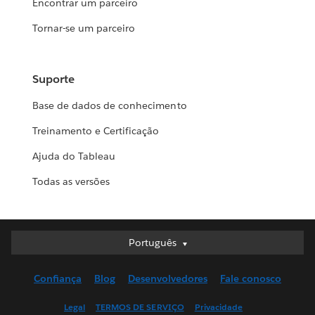
Encontrar um parceiro
Tornar-se um parceiro
Suporte
Base de dados de conhecimento
Treinamento e Certificação
Ajuda do Tableau
Todas as versões
Português
Português
Deutsch
Confiança
Blog
Desenvolvedores
Fale conosco
English (UK)
English (US)
Legal
TERMOS DE SERVIÇO
Privacidade