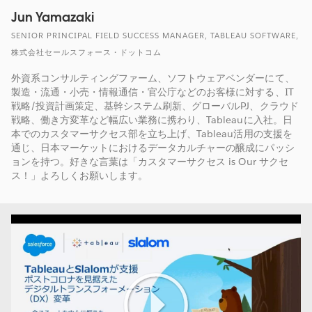
Jun Yamazaki
SENIOR PRINCIPAL FIELD SUCCESS MANAGER, TABLEAU SOFTWARE,
株式会社セールスフォース・ドットコム
外資系コンサルティングファーム、ソフトウェアベンダーにて、
製造・流通・小売・情報通信・官公庁などのお客様に対する、IT
戦略/投資計画策定、基幹システム刷新、グローバルPJ、クラウド
戦略、働き方変革など幅広い業務に携わり、Tableauに入社。日
本でのカスタマーサクセス部を立ち上げ、Tableau活用の支援を
通じ、日本マーケットにおけるデータカルチャーの醸成にパッシ
ョンを持つ。好きな言葉は「カスタマーサクセス is Our サクセ
ス！」よろしくお願いします。