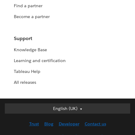
Find a partner
Become a partner
Support
Knowledge Base
Learning and certification
Tableau Help
All releases
English (UK)
English (UK)
Deutsch
Trust
Blog
Developer
Contact us
English (US)
Español