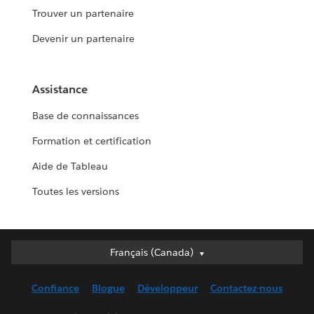
Trouver un partenaire
Devenir un partenaire
Assistance
Base de connaissances
Formation et certification
Aide de Tableau
Toutes les versions
Français (Canada)
Français (Canada)
Deutsch
Confiance
Blogue
Développeur
Contactez-nous
English (UK)
English (US)