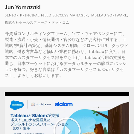
Jun Yamazaki
SENIOR PRINCIPAL FIELD SUCCESS MANAGER, TABLEAU SOFTWARE,
株式会社セールスフォース・ドットコム
外資系コンサルティングファーム、ソフトウェアベンダーにて、
製造・流通・小売・情報通信・官公庁などのお客様に対する、IT
戦略/投資計画策定、基幹システム刷新、グローバルPJ、クラウド
戦略、働き方変革など幅広い業務に携わり、Tableauに入社。日
本でのカスタマーサクセス部を立ち上げ、Tableau活用の支援を
通じ、日本マーケットにおけるデータカルチャーの醸成にパッシ
ョンを持つ。好きな言葉は「カスタマーサクセス is Our サクセ
ス！」よろしくお願いします。