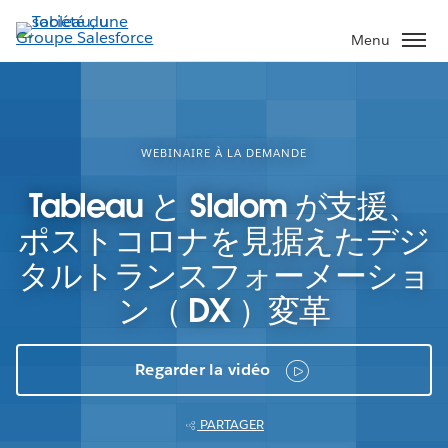
Aller
au
Menu
contenu
principal
WEBINAIRE À LA DEMANDE
Tableau と Slalom が支援、
ポストコロナを見据えたデジ
タルトランスフォーメーショ
ン（ DX ）変革
Regarder la vidéo
PARTAGER