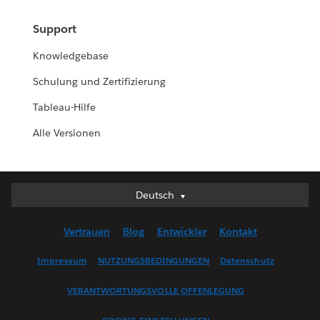
Support
Knowledgebase
Schulung und Zertifizierung
Tableau-Hilfe
Alle Versionen
Deutsch
Deutsch
English (UK)
Vertrauen
Blog
Entwickler
Kontakt
English (US)
Español
Impressum
NUTZUNGSBEDINGUNGEN
Datenschutz
Français (Canada)
VERANTWORTUNGSVOLLE OFFENLEGUNG
Français (France)
Italiano