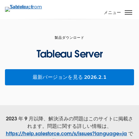
メ
イ
メニュー
ン
コ
ン
製品ダウンロード
テ
ン
Tableau Server
ツ
に
移
最新バージョンを見る 2026.2.1
動
2023 年 9 月以降、解決済みの問題はこのサイトに掲載さ
れます。問題に関する詳しい情報は、
https://help.salesforce.com/s/issues?language=ja
で