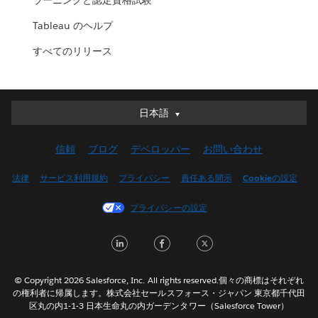
ラーニングと認定資格試験
Tableau のヘルプ
すべてのリリース
日本語
日本語
Deutsch
信頼
ブログ
デベロッパー
お問い合わせ
English (UK)
English (US)
法律
サービス利用規約
プライバシー
責任ある開示
Cookieの設定
Español
プライバシーの設定
Français (Canada)
Français (France)
LinkedIn
Facebook
Twitter
Italiano
한국어
© Copyright 2026 Salesforce, Inc. All rights reserved.個々の商標はそれぞれ
Nederlands
の権利者に帰属します。株式会社セールスフォース・ジャパン 東京都千代田
区丸の内1-1-3 日本生命丸の内ガーデンタワー（Salesforce Tower）
Português