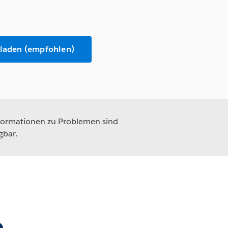
rladen (empfohlen)
formationen zu Problemen sind
gbar.
e