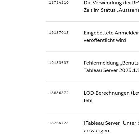
Die Verwendung der RES
18754310
Zeit im Status „Aussteh
Eingebettete Anmeldein
19137015
veröffentlicht wird
Fehlermeldung „Benutze
19153637
Tableau Server 2025.1.
LOD-Berechnungen (Level
18836874
fehl
[Tableau Server] Unter
18264723
erzwungen.