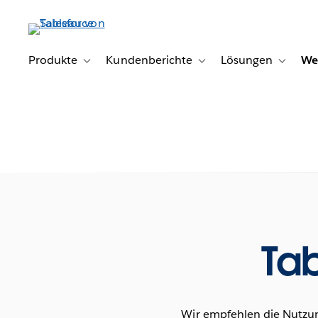
Direkt
zum
Inhalt
Produkte
Kundenberichte
Lösungen
We
Toggle sub-navigation for Produkte
Toggle sub-navigation for K
Toggle s
Tab
Wir empfehlen die Nutzun