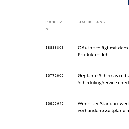
PROBLEM-
BESCHREIBUNG
NR.
OAuth schlägt mit dem 
18838805
Produkten fehl
Geplante Schemas mit v
18772803
SchedulingService.chec
Wenn der Standardwert
18835693
vorhandene Zeitpläne m