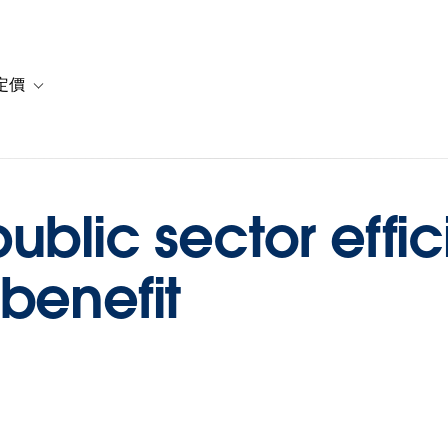
定價
or 解決方案
vigation for 資源
Toggle sub-navigation for 方案與定價
ublic sector effic
benefit