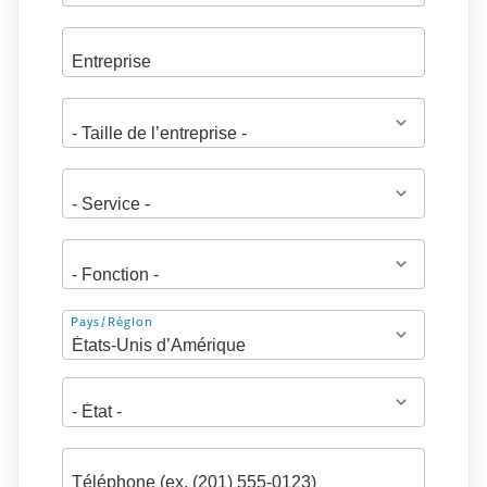
Adresse
Pays/Région