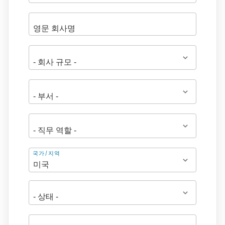
주
국가/지역
소