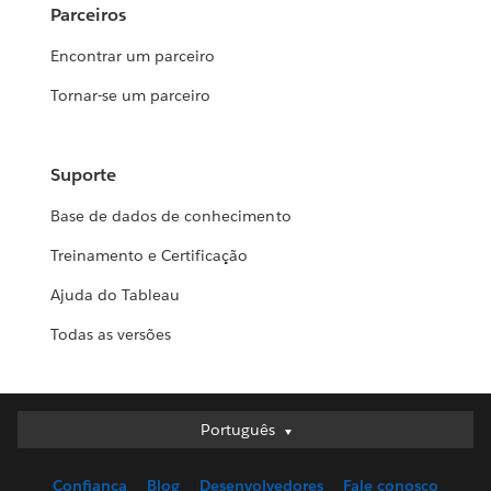
Parceiros
Encontrar um parceiro
Tornar-se um parceiro
Suporte
Base de dados de conhecimento
Treinamento e Certificação
Ajuda do Tableau
Todas as versões
Português
Português
Deutsch
Confiança
Blog
Desenvolvedores
Fale conosco
English (UK)