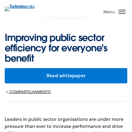
Pular
para
Menu
o
conteúdo
principal
Improving public sector
efficiency for everyone's
benefit
Read whitepaper
COMPARTILHAMENTO
Leaders in public sector organisations are under more
pressure than ever to increase performance and drive