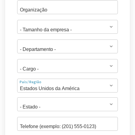
Endereço
País/Região