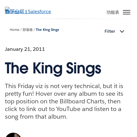
跳
至
功能表
主
內
Home
部落格
The King Sings
Filter
容
January 21, 2011
The King Sings
This Friday viz is not very technical, but it is
pretty fun! Hover over any album to see its
top position on the Billboard Charts, then
click to link out to YouTube and listen to a
song from that album.