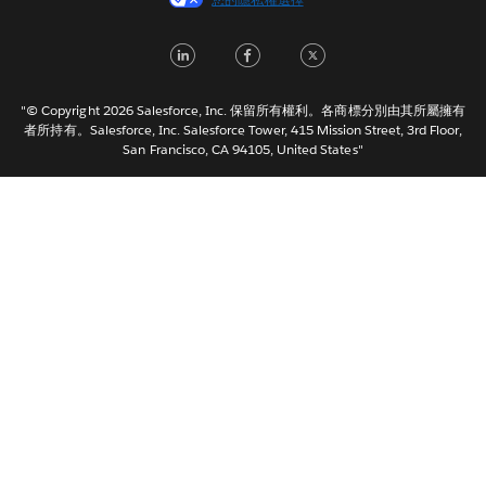
Français (Canada)
Français (France)
LinkedIn
Facebook
Twitter
Italiano
日本語
"© Copyright 2026 Salesforce, Inc. 保留所有權利。各商標分別由其所屬擁有
한국어
者所持有。Salesforce, Inc. Salesforce Tower, 415 Mission Street, 3rd Floor,
San Francisco, CA 94105, United States"
Nederlands
Português
Svenska
ไทย
简体中文