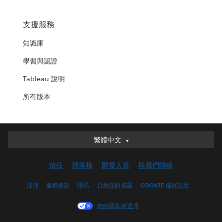
支援服務
知識庫
學習與認證
Tableau 說明
所有版本
繁體中文
繁體中文
Deutsch
信任
部落格
開發人員
與我們聯絡
English (UK)
English (US)
法律
服務條款
隱私
負責任的披露
COOKIE 偏好設定
Español
您的隱私權選擇
Français (Canada)
Français (France)