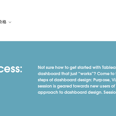
价格
or 解决方案
vigation for 资源
Toggle sub-navigation for 套餐与价格
cess:
Not sure how to get started with Tablea
dashboard that just “works”? Come to t
steps of dashboard design: Purpose, Viz
session is geared towards new users of
approach to dashboard design. Sessi