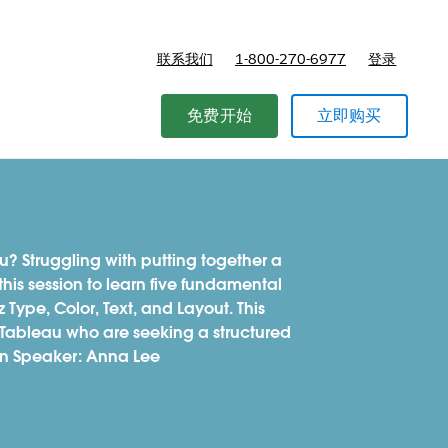
联系我们
1-800-270-6977
登录
免费开始
立即购买
u? Struggling with putting together a
his session to learn five fundamental
 Type, Color, Text, and Layout. This
 Tableau who are seeking a structured
on Speaker: Anna Lee