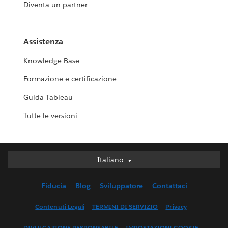
Diventa un partner
Assistenza
Knowledge Base
Formazione e certificazione
Guida Tableau
Tutte le versioni
Italiano
Italiano
Deutsch
Fiducia
Blog
Sviluppatore
Contattaci
English (UK)
English (US)
Contenuti Legali
TERMINI DI SERVIZIO
Privacy
Español
DIVULGAZIONE RESPONSABILE
IMPOSTAZIONI COOKIE