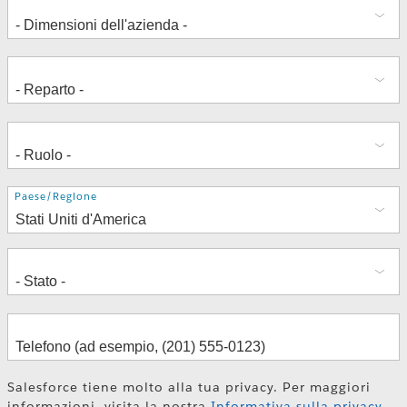
Indirizzo
Paese/Regione
Salesforce tiene molto alla tua privacy. Per maggiori
informazioni, visita la nostra
Informativa sulla privacy
.