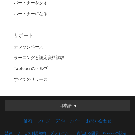
パートナーを探す
パートナーになる
サポート
ナレッジベース
ラーニングと認定資格試験
Tableau のヘルプ
すべてのリリース
日本語
日本語
Deutsch
信頼
ブログ
デベロッパー
お問い合わせ
English (UK)
English (US)
法律
サービス利用規約
プライバシー
責任ある開示
Cookieの設定