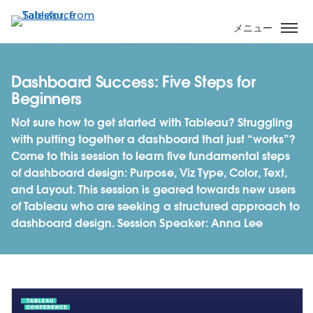
メ
イ
メニュー
ン
コ
ン
Dashboard Success: Five Steps for
テ
Beginners
ン
Not sure how to get started with Tableau? Struggling
ツ
with putting together a dashboard that just “works”?
に
Come to this session to learn five fundamental steps
移
of dashboard design: Purpose, Viz Type, Color, Text,
動
and Layout. This session is geared towards new users
of Tableau who are seeking a structured approach to
dashboard design. Session Speaker: Anna Lee