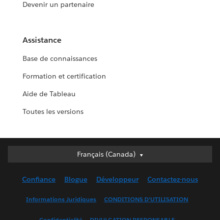
Devenir un partenaire
Assistance
Base de connaissances
Formation et certification
Aide de Tableau
Toutes les versions
Français (Canada)
Français (Canada)
Deutsch
Confiance
Blogue
Développeur
Contactez-nous
English (UK)
English (US)
Informations Juridiques
CONDITIONS D’UTILISATION
Español
Confidentialité
DIVULGATION RESPONSABLE