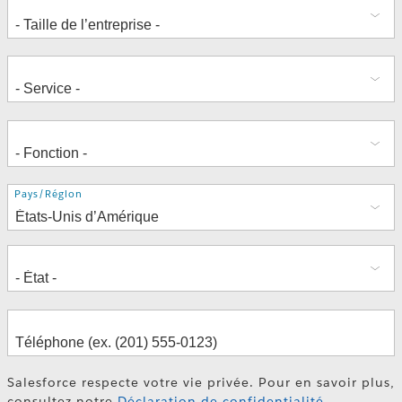
Adresse
Pays/Région
Salesforce respecte votre vie privée. Pour en savoir plus,
consultez notre
Déclaration de confidentialité
.