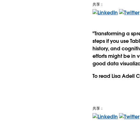
共享：
"Transforming a spr
steps if you use Tab
history, and cognit
efforts might be in
good data visualiza
To read Lisa Adell C
共享：