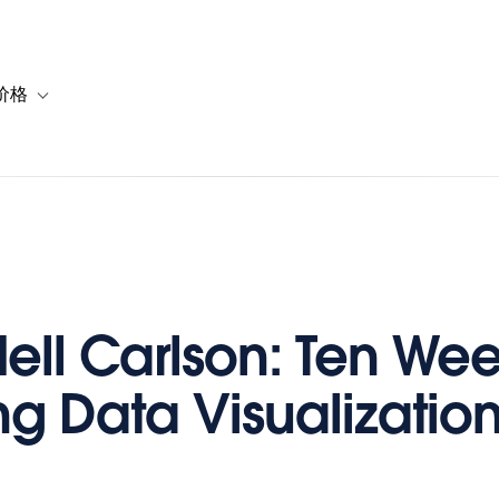
价格
or 解决方案
vigation for 资源
Toggle sub-navigation for 套餐与价格
dell Carlson: Ten Wee
ng Data Visualizatio