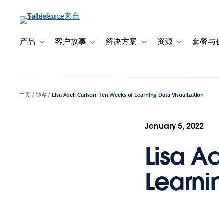
跳
转
到
主
产品
客户故事
解决方案
资源
套餐与
Toggle sub-navigation for 产品
Toggle sub-navigation for 客户故事
Toggle sub-navigation f
Toggle sub-na
要
内
容
主页
博客
Lisa Adell Carlson: Ten Weeks of Learning Data Visualization
January 5, 2022
Lisa A
Learni