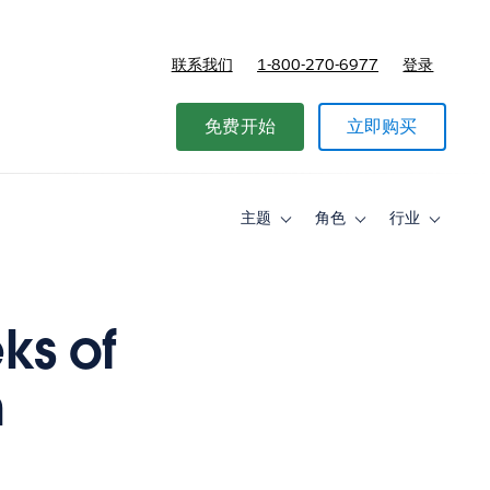
联系我们
1-800-270-6977
登录
免费开始
立即购买
主题
角色
行业
Toggle
Toggle
Toggle
sub-
sub-
sub-
navigation
navigation
navigati
for
for
for
主
角
行
题
色
业
ks of
n