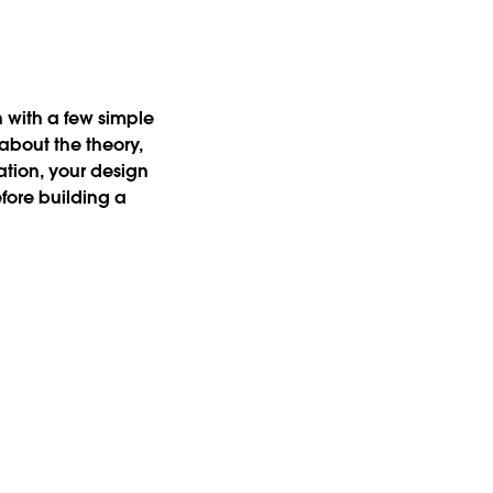
 with a few simple
 about the theory,
tion, your design
fore building a