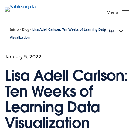
Pular
para
Menu
o
conteúdo
Início
Blog
Lisa Adell Carlson: Ten Weeks of Learning Data
Filter
principal
Visualization
January 5, 2022
Lisa Adell Carlson:
Ten Weeks of
Learning Data
Visualization