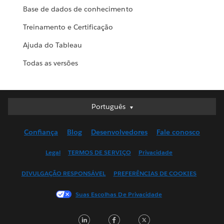
Base de dados de conhecimento
Treinamento e Certificação
Ajuda do Tableau
Todas as versões
Português
Português
Deutsch
Confiança
Blog
Desenvolvedores
Fale conosco
English (UK)
English (US)
Legal
TERMOS DE SERVIÇO
Privacidade
Español
DIVULGAÇÃO RESPONSÁVEL
PREFERÊNCIAS DE COOKIES
Français (Canada)
Français (France)
Suas Escolhas De Privacidade
Italiano
LinkedIn
Facebook
Twitter
日本語