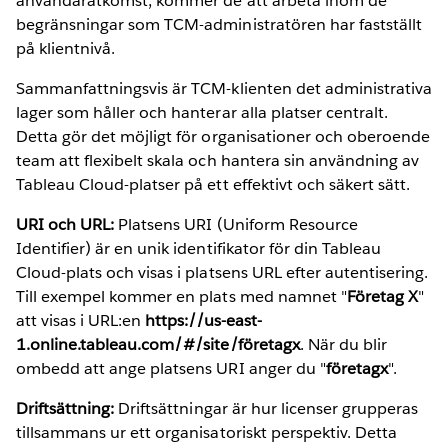
användaråtkomst, kommer de att arbeta inom de
begränsningar som TCM-administratören har fastställt
på klientnivå.
Sammanfattningsvis är TCM-klienten det administrativa
lager som håller och hanterar alla platser centralt.
Detta gör det möjligt för organisationer och oberoende
team att flexibelt skala och hantera sin användning av
Tableau Cloud-platser på ett effektivt och säkert sätt.
URI och URL:
Platsens URI (Uniform Resource
Identifier) är en unik identifikator för din Tableau
Cloud-plats och visas i platsens URL efter autentisering.
Till exempel kommer en plats med namnet "
Företag X
"
att visas i URL:en
https://us-east-
1.online.tableau.com/#/site/företagx
. När du blir
ombedd att ange platsens URI anger du "
företagx
".
Driftsättning:
Driftsättningar är hur licenser grupperas
tillsammans ur ett organisatoriskt perspektiv. Detta