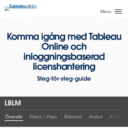
Gå
vidare
Menu
till
huvudinnehållet
Komma igång med Tableau
Online och
inloggningsbaserad
licenshantering
Steg-för-steg-guide
LBLM
Översikt
Klient / Plats
Åtkomst
Anslut
Användb