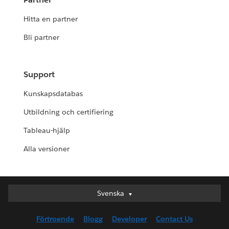
Hitta en partner
Bli partner
Support
Kunskapsdatabas
Utbildning och certifiering
Tableau-hjälp
Alla versioner
Svenska
Svenska
Deutsch
Förtroende
Blogg
Developer
Contact Us
English (UK)