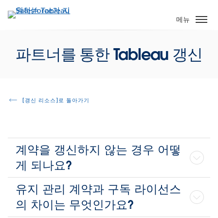
주
요
메뉴
콘
텐
파트너를 통한 Tableau 갱신
츠
로
건
너
뛰
[갱신 리소스]로 돌아가기
기
계약을 갱신하지 않는 경우 어떻
게 되나요?
유지 관리 계약과 구독 라이선스
의 차이는 무엇인가요?