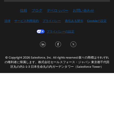
Deutsch
信頼
ブログ
デベロッパー
お問い合わせ
English (UK)
English (US)
法律
サービス利用規約
プライバシー
責任ある開示
Cookieの設定
Español
プライバシーの設定
Français (Canada)
Français (France)
LinkedIn
Facebook
Twitter
Italiano
한국어
© Copyright 2026 Salesforce, Inc. All rights reserved.個々の商標はそれぞれ
Nederlands
の権利者に帰属します。株式会社セールスフォース・ジャパン 東京都千代田
区丸の内1-1-3 日本生命丸の内ガーデンタワー（Salesforce Tower）
Português
Svenska
ไทย
简体中文
繁體中文