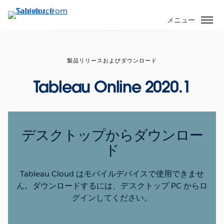
メ
イ
メニュー
ン
コ
ン
製品リリースおよびダウンロード
テ
ン
Tableau Online 2020.1
ツ
に
移
動
デスクトップからダウンロー
ド
Tableau Cloud はモバイルデバイスで使用できませ
ん。ダウンロードするには、デスクトップ PC からロ
グインしてください。