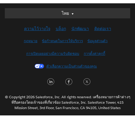
ไทย
ไทย
Deutsch
ความไว้วางใจ
บล็อก
นักพัฒนา
ติดต่อเรา
English (UK)
English (US)
กฎหมาย
ข้อกำหนดในการให้บริการ
ข้อมูลส่วนตัว
Español
การเปิดเผยอย่างมีความรับผิดชอบ
การตั้งค่าคุกกี้
Français (Canada)
Français (France)
ตัวเลือกความเป็นส่วนตัวของคุณ
Italiano
LinkedIn
Facebook
Twitter
日本語
한국어
Nederlands
© Copyright 2026 Salesforce, Inc. All rights reserved. เครื่องหมายการค้าต่างๆ
ที่ถือครองโดยเจ้าของที่เกี่ยวข้อง Salesforce, Inc. Salesforce Tower, 415
Português
Mission Street, 3rd Floor, San Francisco, CA 94105, United States
Svenska
简体中文
繁體中文