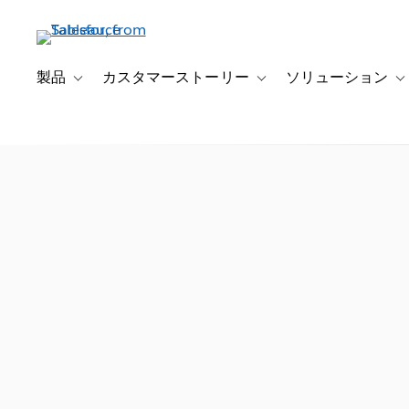
メ
イ
ン
コ
製品
カスタマーストーリー
ソリューション
Toggle sub-navigation for 製品
Toggle sub-navigation
T
ン
テ
ン
ツ
に
移
動