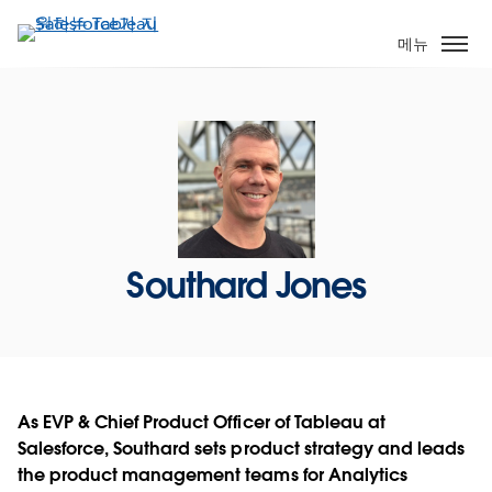
주
요
메뉴
콘
텐
츠
로
건
너
뛰
기
Southard Jones
As EVP & Chief Product Officer of Tableau at
Salesforce, Southard sets product strategy and leads
the product management teams for Analytics