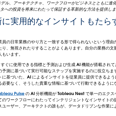
xt は、モデル、アーキテクチャ、ワークフローがビジネスとともに
データへの投資を将来にわたって保証する革新的な方法を提供し
に実用的なインサイトもたらす 
業員の日常業務のやり方と一致する形で得られないという理由
たり、無視されたりすることがよくあります。自分の業務の文
人もいます。
t には、すぐに使用できる指標と予測および生成 AI 機能が搭載さ
の予測に基づいて実行可能なステップを実施するのに役立ちま
トに基づいた、AI によるインサイトを従業員に提供できるよ
る必要なく、そうした貴重な情報に基づいて行動できるように
ableau Pulse
の AI 分析機能が Tableau Next で単一の
てのワークフローにわたってインテリジェントなインサイトの
スユーザー、アーキテクトの誰もが、データドリブンな作業に