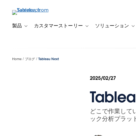
メ
イ
ン
コ
製品
カスタマーストーリー
ソリューション
Toggle sub-navigation for 製品
Toggle sub-navigation
T
ン
テ
ン
ツ
Home
ブログ
Tableau Next
に
移
動
2025/02/27
Table
どこで作業して
ック分析プラットフ