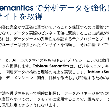
u Semantics で分析データを
サイトを取得
内容に完全かつ正確に基づいていることを保証するのは困難で
でなく、データを実際のビジネス価値に変換することに課題が
るには、データソースの妥当性を検証するテクノロジーとプロ
でユーザーは提供されたインサイトを信頼し、それに基づいて
xt は、データ、AI、カスタマイズをあらゆるアプリでシームレスに
を提供します。Tableau Semantics は、ビジネスコン
関連データの検出と理解の向上を実現します。Tableau Sema
標、ディメンション、関係、目標を作成および管理するための
方法を透明性をもって明確に把握し、データのリネージを常に
ス言語をすべてのデータモデルに適用することで、誰もがデー
て意思決定できるようになります。