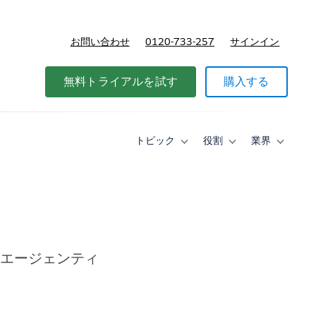
お問い合わせ
0120-733-257
サインイン
価格
無料トライアルを試す
購入する
トピック
役割
業界
Toggle
Toggle
Toggle
sub-
sub-
sub-
navigation
navigation
navigati
for
for
for
ト
役
業
ピ
割
界
ッ
ク
るエージェンティ