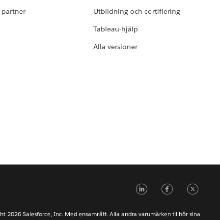
i partner
Utbildning och certifiering
Tableau-hjälp
Alla versioner
LinkedIn
Faceb
Tw
ht 2026 Salesforce, Inc. Med ensamrätt. Alla andra varumärken tillhör sina