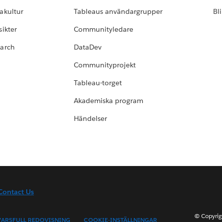
akultur
Tableaus användargrupper
Bl
ikter
Communityledare
earch
DataDev
Communityprojekt
Tableau-torget
Akademiska program
Händelser
Contact Us
© Copyrig
ARSFULL REDOVISNING
COOKIE-INSTÄLLNINGAR