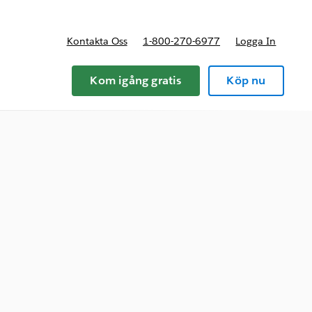
Kontakta Oss
1-800-270-6977
Logga In
riser
Kom igång gratis
Köp nu