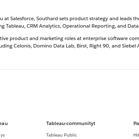
au at Salesforce, Southard sets product strategy and leads
ding Tableau, CRM Analytics, Operational Reporting, and Dat
tive product and marketing roles at enterprise software comp
uding Celonis, Domino Data Lab, Birst, Right 90, and Siebel A
leau
Tableau-communityt
Pa
lys
Tableau Public
Hi