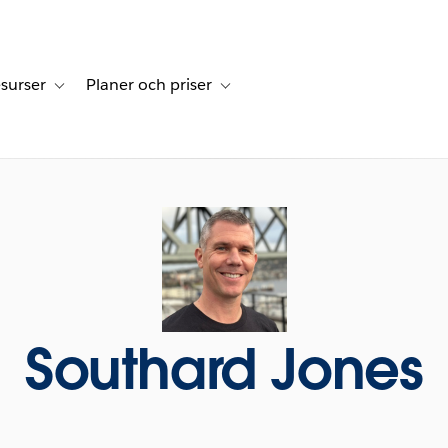
surser
Planer och priser
undberättelser
sub-navigation for Lösningar
Toggle sub-navigation for Resurser
Toggle sub-navigation for Planer och p
Southard Jones