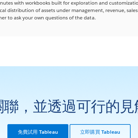
nutes with workbooks built for exploration and customizati
al distribution of assets under management, revenue, sales,
er to ask your own questions of the data.
關聯，並透過可行的見
免費試用 Tableau
立即購買 Tableau