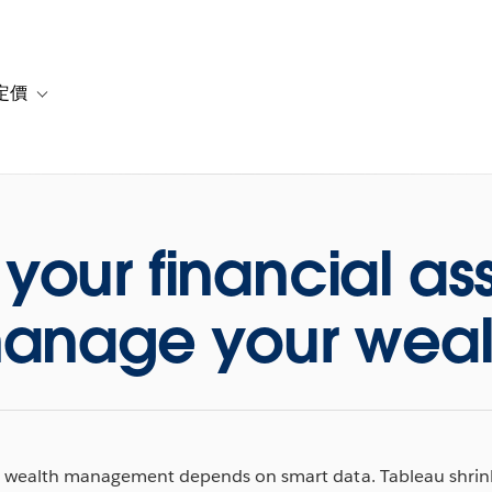
定價
or 解決方案
vigation for 資源
Toggle sub-navigation for 方案與定價
 your financial ass
anage your weal
l wealth management depends on smart data. Tableau shrin