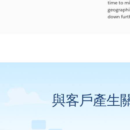
time to mi
geographic
down furth
與客戶產生