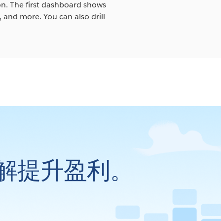
on. The first dashboard shows
 and more. You can also drill
解提升盈利。