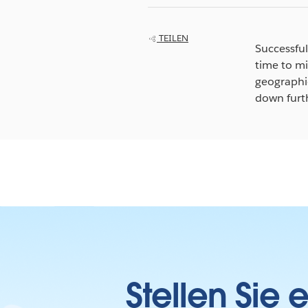
TEILEN
Successfu
time to mi
geographic
down furth
Stellen Sie