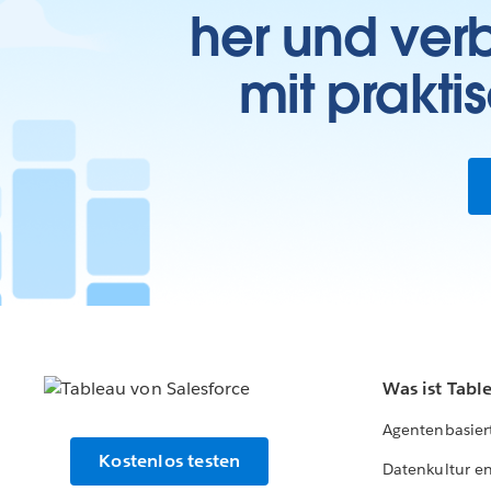
her und verb
mit prakti
Was ist Tabl
Agentenbasier
Kostenlos testen
Datenkultur e