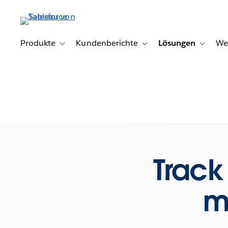
Direkt
zum
Inhalt
Produkte
Kundenberichte
Lösungen
We
Toggle sub-navigation for Produkte
Toggle sub-navigation for K
Toggle s
Track
m