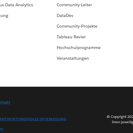
us Data Analytics
Community-Leiter
hung
DataDev
Community-Projekte
Tableau Revier
Hochschulprogramme
Veranstaltungen
ntakt
© Copyright 202
ANTWORTUNGSVOLLE OFFENLEGUNG
ihren jeweili
en