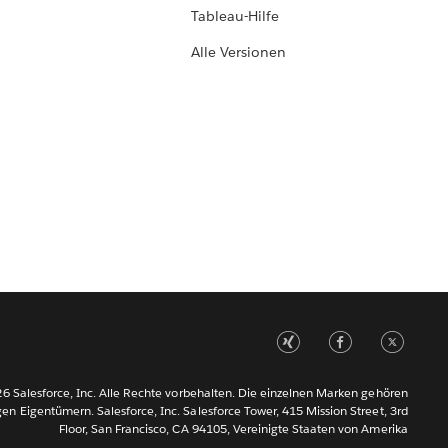
Tableau-Hilfe
Alle Versionen
6 Salesforce, Inc. Alle Rechte vorbehalten. Die einzelnen Marken gehören
gen Eigentümern. Salesforce, Inc. Salesforce Tower, 415 Mission Street, 3rd
Floor, San Francisco, CA 94105, Vereinigte Staaten von Amerika